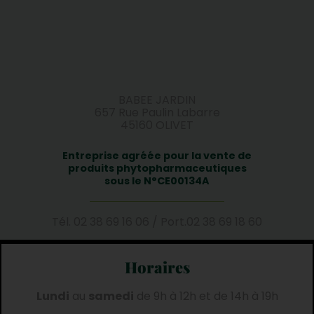
BABEE JARDIN
657 Rue Paulin Labarre
45160 OLIVET
Entreprise agréée pour la vente de
produits phytopharmaceutiques
sous le N°CE00134A
Tél.
02 38 69 16 06
/
Port.
02 38 69 18 60
Horaires
Lundi
au
samedi
de 9h à 12h et de 14h à 19h