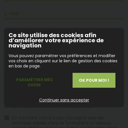
E-mail *
Téléphone
Ce site utilise des cookies afin
d’améliorer votre expérience de
navigation
(1)
Message *
Vous pouvez paramétrer vos préférences et modifier
vos choix en cliquant sur le lien de gestion des cookies
en bas de page.
PARAMÉTRER MES
OK POUR MOI !
CHOIX
Continuer sans accepter
(1) Veuillez ne pas saisir d'informations personnelles.
En cochant cette case, j’accepte que les
données saisies dans le formulaire ci-dessus