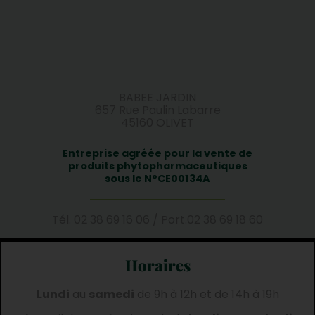
BABEE JARDIN
657 Rue Paulin Labarre
45160 OLIVET
Entreprise agréée pour la vente de
produits phytopharmaceutiques
sous le N°CE00134A
Tél.
02 38 69 16 06
/
Port.
02 38 69 18 60
Horaires
Lundi
au
samedi
de 9h à 12h et de 14h à 19h