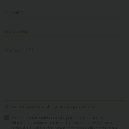
E-mail *
Téléphone
(1)
Message *
(1) Veuillez ne pas saisir d'informations personnelles.
En cochant cette case, j’accepte que les
données saisies dans le formulaire ci-dessus
soient utilisées par www.babeejardin.com pour