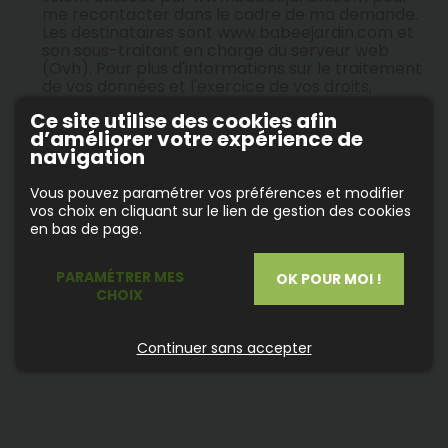
me recontacter dans le cadre de ma demande.
Les destinataires sont www.babeejardin.com et
son sous-traitant en charge du serveur web
(Ovh). Pour plus d'informations sur le traitement
de vos données et l'exercice de vos droits,
reportez-vous à notre
politique de
Ce site utilise des cookies afin
confidentialité
.
d’améliorer votre expérience de
navigation
* Les informations nécessaires au traitement de
votre demande sont marquées par un astérisque.
Vous pouvez paramétrer vos préférences et modifier
vos choix en cliquant sur le lien de gestion des cookies
ENVOYER LE FORMULAIRE
en bas de page.
PARAMÉTRER MES
OK POUR MOI !
Nos coordonnées
CHOIX
Continuer sans accepter