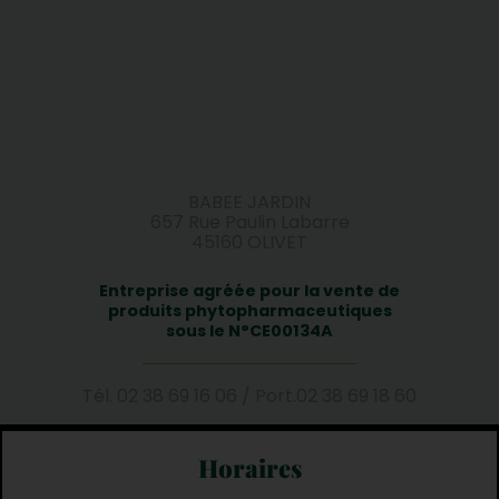
BABEE JARDIN
657 Rue Paulin Labarre
45160 OLIVET
Entreprise agréée pour la vente de
produits phytopharmaceutiques
sous le N°CE00134A
Tél.
02 38 69 16 06
/
Port.
02 38 69 18 60
Horaires