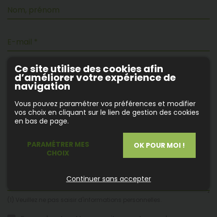
Nom, prénom
E-mail *
Ce site utilise des cookies afin
Téléphone
d’améliorer votre expérience de
navigation
Vous pouvez paramétrer vos préférences et modifier
(1)
Message *
vos choix en cliquant sur le lien de gestion des cookies
en bas de page.
PARAMÉTRER MES
OK POUR MOI !
CHOIX
Continuer sans accepter
(1) Veuillez ne pas saisir d'informations personnelles.