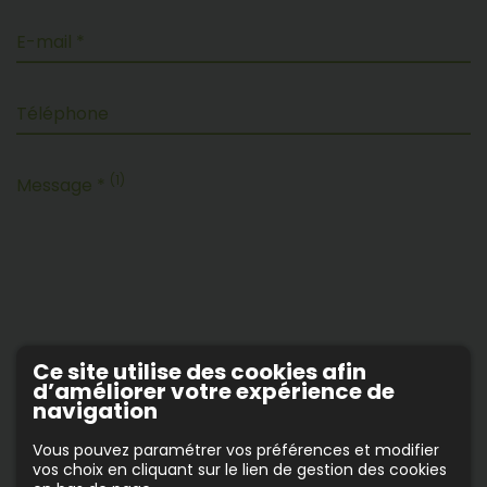
E-mail *
Téléphone
(1)
Message *
Ce site utilise des cookies afin
d’améliorer votre expérience de
(1) Veuillez ne pas saisir d'informations personnelles.
navigation
En cochant cette case, j’accepte que les
Vous pouvez paramétrer vos préférences et modifier
données saisies dans le formulaire ci-dessus
vos choix en cliquant sur le lien de gestion des cookies
soient utilisées par www.babeejardin.com pour