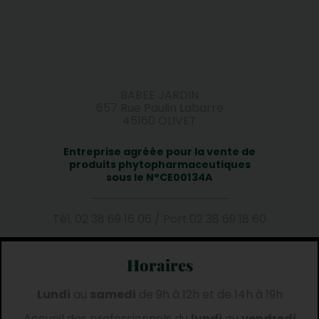
BABEE JARDIN
657 Rue Paulin Labarre
45160 OLIVET
Entreprise agréée pour la vente de
produits phytopharmaceutiques
sous le N°CE00134A
Tél.
02 38 69 16 06
/
Port.
02 38 69 18 60
Horaires
Lundi
au
samedi
de 9h à 12h et de 14h à 19h
Accueil des professionnels du
lundi
au
vendredi