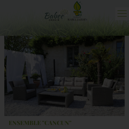
Accueil
Jardinerie
Professionnels
Actualités
Contact et plan
ENSEMBLE "CANCUN"