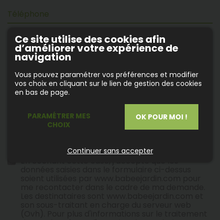
Téléphone
Ce site utilise des cookies afin
(1)
Message *
d’améliorer votre expérience de
navigation
Vous pouvez paramétrer vos préférences et modifier
vos choix en cliquant sur le lien de gestion des cookies
en bas de page.
PARAMÉTRER MES
OK POUR MOI !
CHOIX
(1) Veuillez ne pas saisir d'informations personnelles.
Continuer sans accepter
En cochant cette case, j’accepte que les
données saisies dans le formulaire ci-dessus
soient utilisées par www.babeejardin.com pour
me recontacter dans le cadre de ma demande.
Les destinataires sont www.babeejardin.com et
son sous-traitant en charge du serveur web
(Ovh). Pour plus d'informations sur le traitement