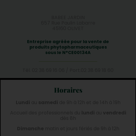
BABEE JARDIN
657 Rue Paulin Labarre
45160 OLIVET
Entreprise agréée pour la vente de
produits phytopharmaceutiques
sous le N°CE00134A
Tél.
02 38 69 16 06
/
Port.
02 38 69 18 60
Horaires
Lundi
au
samedi
de 9h à 12h et de 14h à 19h
Accueil des professionnels du
lundi
au
vendredi
dès 8h
Dimanche
matin et jours fériés de 9h à 12h