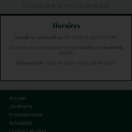
Tél.
02 38 69 16 06
/
Port.
02 38 69 18 60
Horaires
Lundi
au
samedi
de 9h à 12h et de 14h à 19h
Accueil des professionnels du
lundi
au
vendredi
dès 8h
Dimanche
matin et jours fériés de 9h à 12h
Accueil
Jardinerie
Professionnels
Actualités
Contact et plan