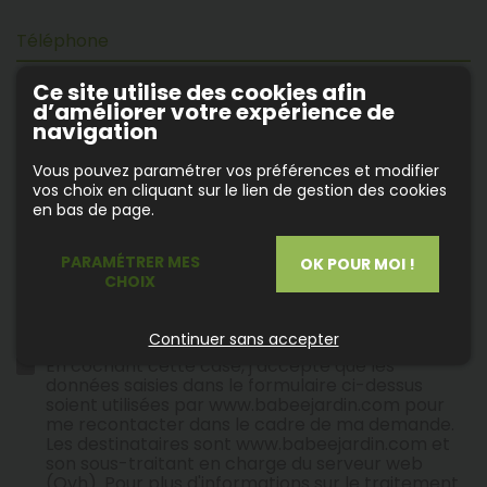
Téléphone
Ce site utilise des cookies afin
d’améliorer votre expérience de
(1)
Message *
navigation
Vous pouvez paramétrer vos préférences et modifier
vos choix en cliquant sur le lien de gestion des cookies
en bas de page.
PARAMÉTRER MES
OK POUR MOI !
CHOIX
(1) Veuillez ne pas saisir d'informations personnelles.
Continuer sans accepter
En cochant cette case, j’accepte que les
données saisies dans le formulaire ci-dessus
soient utilisées par www.babeejardin.com pour
me recontacter dans le cadre de ma demande.
Les destinataires sont www.babeejardin.com et
son sous-traitant en charge du serveur web
(Ovh). Pour plus d'informations sur le traitement