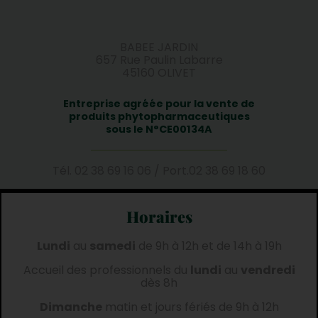
BABEE JARDIN
657 Rue Paulin Labarre
45160 OLIVET
Entreprise agréée pour la vente de
produits phytopharmaceutiques
sous le N°CE00134A
Tél.
02 38 69 16 06
/
Port.
02 38 69 18 60
Horaires
Lundi
au
samedi
de 9h à 12h et de 14h à 19h
Accueil des professionnels du
lundi
au
vendredi
dès 8h
Dimanche
matin et jours fériés de 9h à 12h